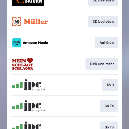
CD bestellen
CD bestellen
Anhören
DVD und mehr
DVD
Go To
Go To